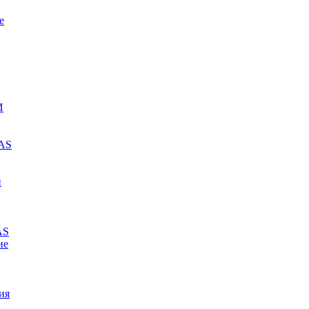
е
И
MAS
й
AS
ие
ия