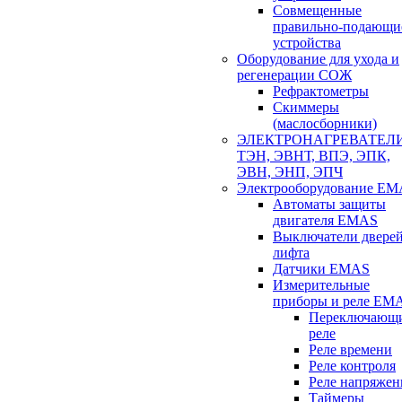
Совмещенные
правильно-подающи
устройства
Оборудование для ухода и
регенерации СОЖ
Рефрактометры
Скиммеры
(маслосборники)
ЭЛЕКТРОНАГРЕВАТЕЛ
ТЭН, ЭВНТ, ВПЭ, ЭПК,
ЭВН, ЭНП, ЭПЧ
Электрооборудование E
Автоматы защиты
двигателя EMAS
Выключатели двере
лифта
Датчики EMAS
Измерительные
приборы и реле EM
Переключающ
реле
Реле времени
Реле контроля
Реле напряжен
Таймеры