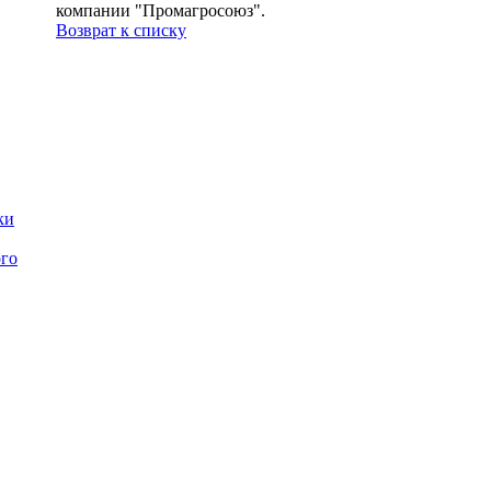
компании "Промагросоюз".
Возврат к списку
ки
го