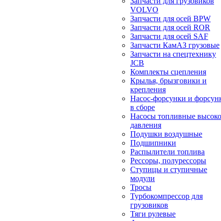
Запчасти для грузовиков
VOLVO
Запчасти для осей BPW
Запчасти для осей ROR
Запчасти для осей SAF
Запчасти КамАЗ грузовые
Запчасти на спецтехнику
JCB
Комплекты сцепления
Крылья, брызговики и
крепления
Насос-форсунки и форсун
в сборе
Насосы топливные высоко
давления
Подушки воздушные
Подшипники
Распылители топлива
Рессоры, полурессоры
Ступицы и ступичные
модули
Тросы
Турбокомпрессор для
грузовиков
Тяги рулевые