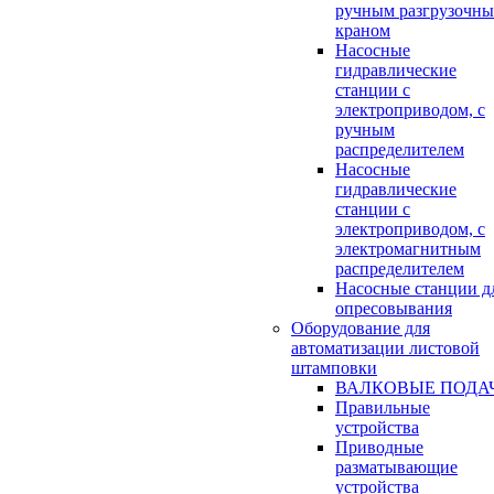
ручным разгрузочн
краном
Насосные
гидравлические
станции с
электроприводом, с
ручным
распределителем
Насосные
гидравлические
станции с
электроприводом, с
электромагнитным
распределителем
Насосные станции д
опресовывания
Оборудование для
автоматизации листовой
штамповки
ВАЛКОВЫЕ ПОДА
Правильные
устройства
Приводные
разматывающие
устройства