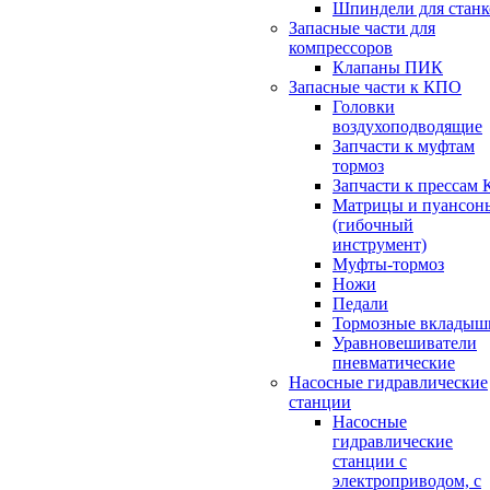
Шпиндели для станк
Запасные части для
компрессоров
Клапаны ПИК
Запасные части к КПО
Головки
воздухоподводящие
Запчасти к муфтам
тормоз
Запчасти к прессам 
Матрицы и пуансон
(гибочный
инструмент)
Муфты-тормоз
Ножи
Педали
Тормозные вкладыш
Уравновешиватели
пневматические
Насосные гидравлические
станции
Насосные
гидравлические
станции с
электроприводом, с