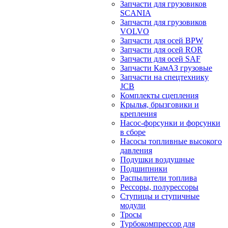
Запчасти для грузовиков
SCANIA
Запчасти для грузовиков
VOLVO
Запчасти для осей BPW
Запчасти для осей ROR
Запчасти для осей SAF
Запчасти КамАЗ грузовые
Запчасти на спецтехнику
JCB
Комплекты сцепления
Крылья, брызговики и
крепления
Насос-форсунки и форсунки
в сборе
Насосы топливные высокого
давления
Подушки воздушные
Подшипники
Распылители топлива
Рессоры, полурессоры
Ступицы и ступичные
модули
Тросы
Турбокомпрессор для