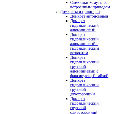
Съемники-хомуты со
встроенным приводом
Домкраты и цилиндры
Домкрат автономный
Домкрат
гидравлический
алюминиевый
Домкрат
гидравлический
алюминиевый с
гидравлическим
возвратом
Домкрат
гидравлический
грузовой
алюминиевый с
фиксирующей гайкой
Домкрат
гидравлический
грузовой
двусторонний
Домкрат
гидравлический
грузовой
односторонний