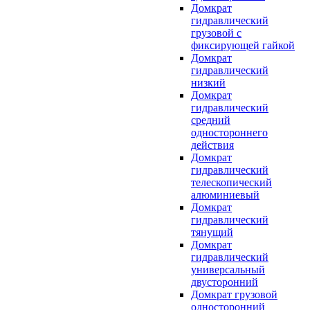
Домкрат
гидравлический
грузовой с
фиксирующей гайкой
Домкрат
гидравлический
низкий
Домкрат
гидравлический
средний
одностороннего
действия
Домкрат
гидравлический
телескопический
алюминиевый
Домкрат
гидравлический
тянущий
Домкрат
гидравлический
универсальный
двусторонний
Домкрат грузовой
односторонний