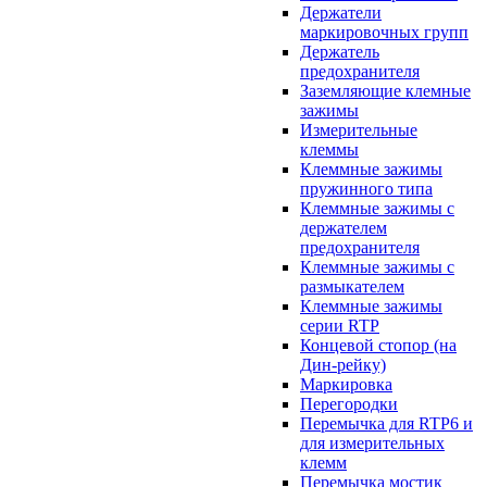
Держатели
маркировочных групп
Держатель
предохранителя
Заземляющие клемные
зажимы
Измерительные
клеммы
Клеммные зажимы
пружинного типа
Клеммные зажимы с
держателем
предохранителя
Клеммные зажимы с
размыкателем
Клеммные зажимы
серии RTP
Концевой стопор (на
Дин-рейку)
Маркировка
Перегородки
Перемычка для RTP6 и
для измерительных
клемм
Перемычка мостик