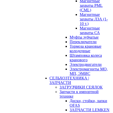
Магнитные
захваты PML
(CML)
Магнитные
захваты ЛЗА (1-
10 т.)
Магнитные
захваты СА
Муфты зубчатые
Переключатели
Тормоза крановые
колодочные
Штамповка колеса
кранового
Электродвигатели
Электромагниты МО,
МП, ЭМИС
СЕЛЬХОЗТЕХНИКА |
ЗАПЧАСТИ
ЗАГРУЗЧИКИ СЕЯЛОК
Запчасти к импортной
технике
Диски, стойки, лапки
OFAS
ЗАПЧАСТИ LEMKEN