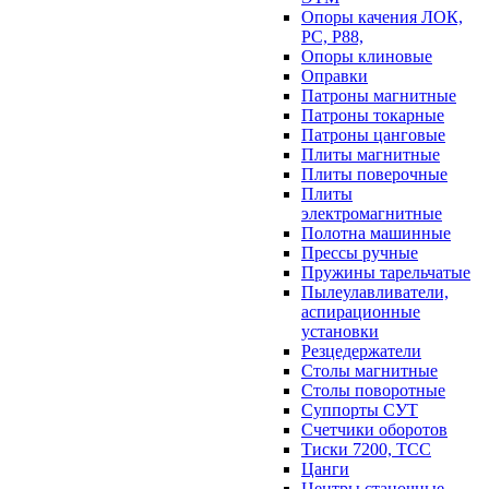
Опоры качения ЛОК,
РС, Р88,
Опоры клиновые
Оправки
Патроны магнитные
Патроны токарные
Патроны цанговые
Плиты магнитные
Плиты поверочные
Плиты
электромагнитные
Полотна машинные
Прессы ручные
Пружины тарельчатые
Пылеулавливатели,
аспирационные
установки
Резцедержатели
Столы магнитные
Столы поворотные
Суппорты СУТ
Счетчики оборотов
Тиски 7200, ТСС
Цанги
Центры станочные