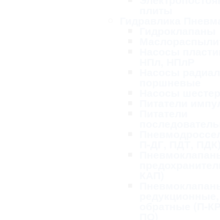
плиты
Гидравлика Пневм
Гидроклапаны
Маслораспыли
Насосы пласти
НПл, НПлР
Насосы радиал
поршневые
Насосы шесте
Питатели импу
Питатели
последовател
Пневмодроссел
П-ДГ, ПДТ, ПДК
Пневмоклапан
предохранител
КАП)
Пневмоклапан
редукционные,
обратные (П-КР
ПО)