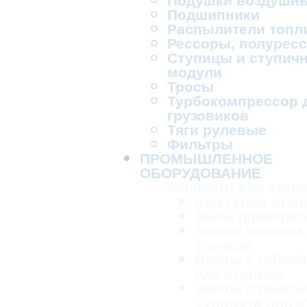
Подшипники
Распылители топл
Рессоры, полурес
Ступицы и ступич
модули
Тросы
Турбокомпрессор 
грузовиков
Тяги рулевые
Фильтры
ПРОМЫШЛЕННОЕ
ОБОРУДОВАНИЕ
Запчасти для стан
Шестерни стан
Валы фрикцио
Винты каретки
станков
Винты с гайкой
для станков
Винты с гайкой
суппорта для с