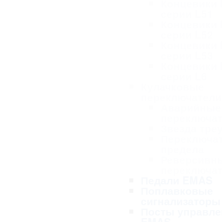
Концевики
серии L51
Концевики
серии L52
Концевики
серии L53
Концевики
серии L6
Кулачковые
переключател
Аварийные
переключа
Звезда тре
Переключа
предела
Реверсивн
переключа
Педали EMAS
Поплавковые
сигнализаторы
Посты управле
EMAS