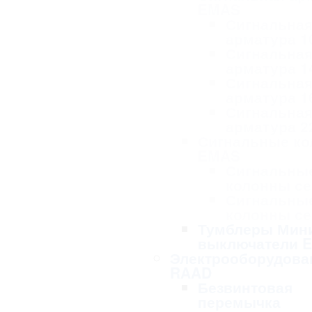
EMAS
Сигнальна
арматура 1
Сигнальна
арматура 1
Сигнальна
арматура 1
Сигнальна
арматура 2
Сигнальные к
EMAS
Сигнальны
колонны се
Сигнальны
колонны се
Тумблеры Мин
выключатели 
Электрооборудова
RAAD
Безвинтовая
перемычка