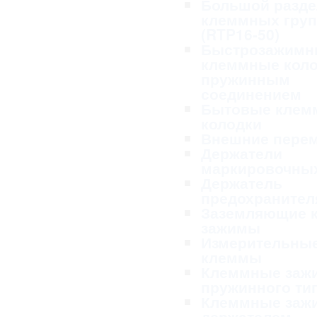
Большой разде
клеммных гру
(RTP16-50)
Быстрозажимн
клеммные коло
пружинным
соединением
Бытовые клем
колодки
Внешние пере
Держатели
маркировочных
Держатель
предохранител
Заземляющие 
зажимы
Измерительны
клеммы
Клеммные заж
пружинного ти
Клеммные заж
держателем