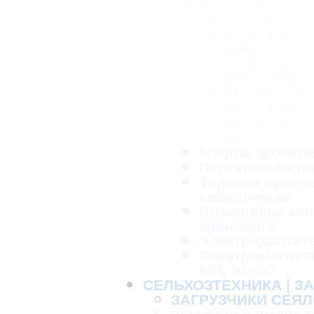
Магнитные
грузозахваты
Магнитные
NEO
Магнитные
PML (CML)
Магнитные
ЛЗА (1-10 т.
Магнитные
СА
Муфты зубчат
Переключател
Тормоза крано
колодочные
Штамповка кол
кранового
Электродвигат
Электромагнит
МП, ЭМИС
СЕЛЬХОЗТЕХНИКА | З
ЗАГРУЗЧИКИ СЕЯЛ
Запчасти к импорт