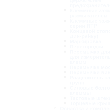
предохранител
Клеммные заж
размыкателем
Клеммные заж
серии RTP
Концевой стопо
Дин-рейку)
Маркировка
Перегородки
Перемычка для
для измерител
клемм
Перемычка мо
Перемычки ви
Разделитель к
групп
Силовые болт
клеммы
Тестовые ште
Торцевые кры
Оснастка и компл