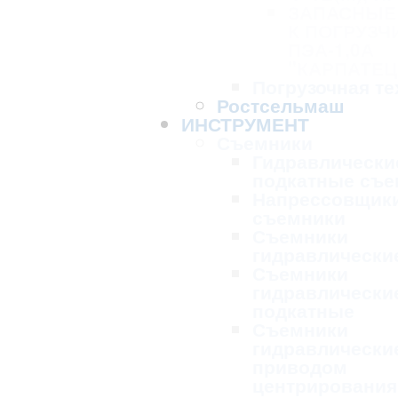
ЗАПАСНЫЕ
К ПОГРУЗЧ
ПЭА-1,0А
"КАРПАТЕЦ
Погрузочная те
Ростсельмаш
ИНСТРУМЕНТ
Съемники
Гидравлически
подкатные съе
Напрессовщик
съемники
Съемники
гидравлически
Съемники
гидравлически
подкатные
Съемники
гидравлически
приводом
центрирования