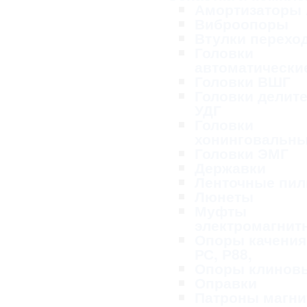
Амортизаторы
Виброопоры
Втулки перехо
Головки
автоматически
Головки ВШГ
Головки делит
УДГ
Головки
хонинговальн
Головки ЭМГ
Державки
Ленточные пи
Люнеты
Муфты
электромагнит
Опоры качения
РС, Р88,
Опоры клинов
Оправки
Патроны магн