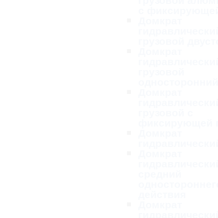
с фиксирующей
Домкрат
гидравлически
грузовой двус
Домкрат
гидравлически
грузовой
односторонни
Домкрат
гидравлически
грузовой с
фиксирующей 
Домкрат
гидравлически
Домкрат
гидравлически
средний
одностороннег
действия
Домкрат
гидравлически