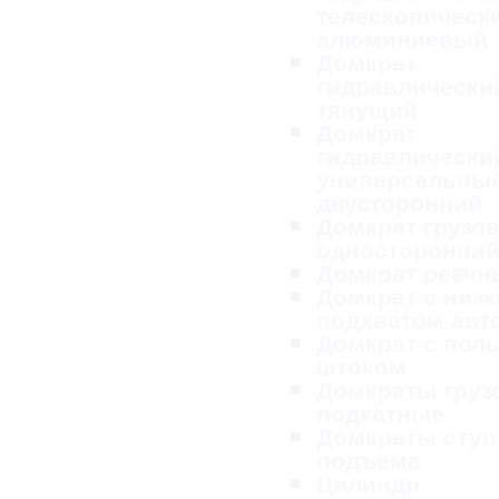
телескопическ
алюминиевый
Домкрат
гидравлически
тянущий
Домкрат
гидравлически
универсальны
двусторонний
Домкрат грузо
односторонни
Домкрат реечн
Домкрат с низ
подхватом ав
Домкрат с пол
штоком
Домкраты груз
подкатные
Домкраты ступ
подъема
Цилиндр