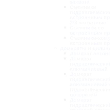
захвата
Съемники
гидравлически
встроенным п
2/3 захватные
Съемники со
встроенным п
Съемники-хому
встроенным п
Домкраты и цилин
Домкрат авто
Домкрат
гидравлически
алюминиевый
Домкрат
гидравлически
алюминиевый 
гидравлически
возвратом
Домкрат
гидравлически
грузовой алю