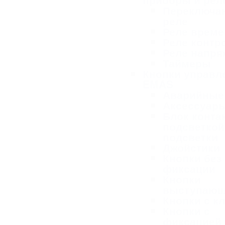
Переключа
реле
Реле време
Реле контр
Реле напря
Таймеры
Кнопки управл
EMAS
Аварийные
Аксессуар
Блок конта
подсветкой
подсветки
Джойстики
Кнопки без
фиксации
Кнопки
выступаю
Кнопки с к
Кнопки с
фиксацией