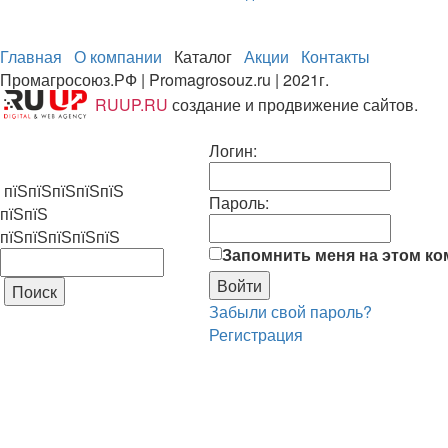
Главная
О компании
Каталог
Акции
Контакты
Промагросоюз.РФ | Promagrosouz.ru | 2021г.
RUUP.RU
создание и продвижение сайтов.
Логин:
пїЅпїЅпїЅпїЅпїЅ
Пароль:
пїЅпїЅ
пїЅпїЅпїЅпїЅпїЅ
Запомнить меня на этом к
Забыли свой пароль?
Регистрация