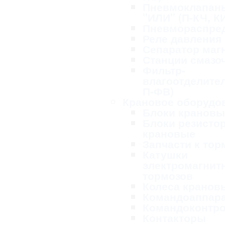
Пневмоклапан
"ИЛИ" (П-КЧ, К
Пневмораспре
Реле давления
Сепаратор маг
Станции смазо
Фильтр-
влагоотделител
П-ФВ)
Крановое оборудо
Блоки крановы
Блоки резисто
крановые
Запчасти к то
Катушки
электромагнит
тормозов
Колеса кранов
Командоаппар
Командоконтр
Контакторы