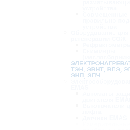
разматывающи
устройства
Совмещенные
правильно-по
устройства
Оборудование для 
регенерации СОЖ
Рефрактометр
Скиммеры
(маслосборник
ЭЛЕКТРОНАГРЕВА
ТЭН, ЭВНТ, ВПЭ, Э
ЭНП, ЭПЧ
Электрооборудова
EMAS
Автоматы защ
двигателя EMA
Выключатели 
лифта
Датчики EMAS
Измерительны
приборы и рел