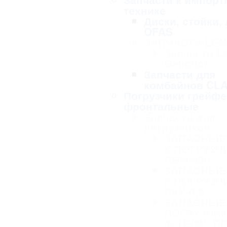
технике
Диски, стойки,
OFAS
ЗАПЧАСТИ LE
Запчасти L
Geliodor
Запчасти для
комбайнов CL
Погрузчики грейф
фронтальные
Запчасти для
погрузчиков
ЗАПАСНЫЕ
К ПОГРУЗЧ
ПБМ-800
ЗАПАСНЫЕ
К ПОГРУЗЧ
ПКУ-0,8
ЗАПАСНЫЕ 
ПОГРУЗЧИК
Ф-1Б(М), ПГ