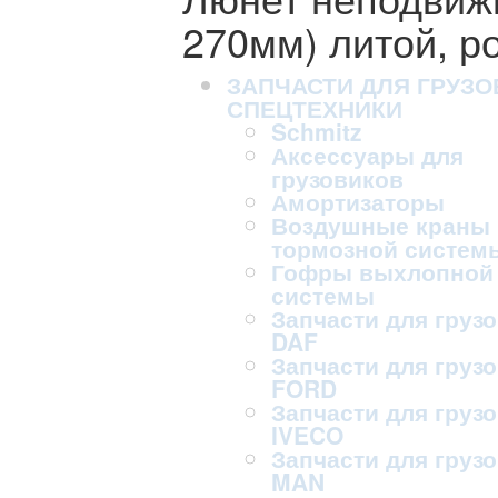
270мм) литой, р
ЗАПЧАСТИ ДЛЯ ГРУЗО
СПЕЦТЕХНИКИ
Schmitz
Аксессуары для
грузовиков
Амортизаторы
Воздушные краны
тормозной систем
Гофры выхлопной
системы
Запчасти для груз
DAF
Запчасти для груз
FORD
Запчасти для груз
IVECO
Запчасти для груз
MAN