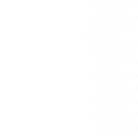
Нажимные 
серии D
Переключа
Сдвоенные
Тумблеры
Концевые
выключатели 
Запчасти к
концевым
выключате
EMAS
Концевики
серии L1
Концевики
серии L2
Концевики
серии L3
Концевики
серии L4
Концевики
серии L5