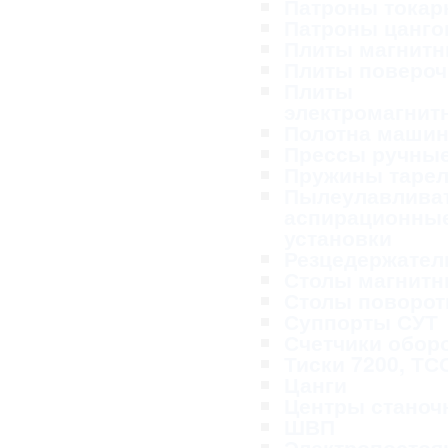
Патроны тока
Патроны цанг
Плиты магнит
Плиты поверо
Плиты
электромагнит
Полотна маши
Прессы ручны
Пружины таре
Пылеулавливат
аспирационны
установки
Резцедержател
Столы магнит
Столы поворо
Суппорты СУТ
Счетчики обор
Тиски 7200, ТС
Цанги
Центры станоч
ШВП
Электропосто