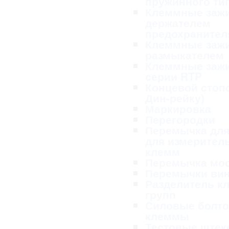
пружинного ти
Клеммные заж
держателем
предохранител
Клеммные заж
размыкателем
Клеммные заж
серии RTP
Концевой стопо
Дин-рейку)
Маркировка
Перегородки
Перемычка для
для измерител
клемм
Перемычка мо
Перемычки ви
Разделитель к
групп
Силовые болт
клеммы
Тестовые ште