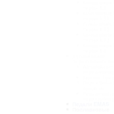
Концевики
серии L5
Концевики
серии L51
Концевики
серии L52
Концевики
серии L53
Концевики
серии L6
Кулачковые
переключател
Аварийные
переключа
Звезда тре
Переключа
предела
Реверсивн
переключа
Педали EMAS
Поплавковые