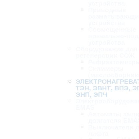
устройства
Приводные
разматывающи
устройства
Совмещенные
правильно-по
устройства
Оборудование для 
регенерации СОЖ
Рефрактометр
Скиммеры
(маслосборник
ЭЛЕКТРОНАГРЕВА
ТЭН, ЭВНТ, ВПЭ, Э
ЭНП, ЭПЧ
Электрооборудова
EMAS
Автоматы защ
двигателя EMA
Выключатели 
лифта