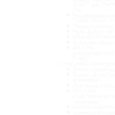
обратные (П-КР
ПО)
Пневмоклапан
"ИЛИ" (П-КЧ, К
Пневмораспре
Реле давления
Сепаратор маг
Станции смазо
Фильтр-
влагоотделител
П-ФВ)
Крановое оборудо
Блоки крановы
Блоки резисто
крановые
Запчасти к то
Катушки
электромагнит
тормозов
Колеса кранов
Командоаппар