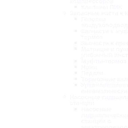
компрессоров
Клапаны ПИК
Запасные части к 
Головки
воздухоподво
Запчасти к му
тормоз
Запчасти к пре
Матрицы и пу
(гибочный инс
Муфты-тормоз
Ножи
Педали
Тормозные вк
Уравновешива
пневматически
Насосные гидравл
станции
Насосные
гидравлически
станции с
электропривод