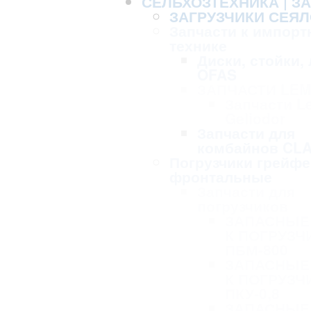
СЕЛЬХОЗТЕХНИКА | З
ЗАГРУЗЧИКИ СЕЯЛ
Запчасти к импорт
технике
Диски, стойки,
OFAS
ЗАПЧАСТИ LE
Запчасти L
Geliodor
Запчасти для
комбайнов CL
Погрузчики грейф
фронтальные
Запчасти для
погрузчиков
ЗАПАСНЫЕ
К ПОГРУЗЧ
ПБМ-800
ЗАПАСНЫЕ
К ПОГРУЗЧ
ПКУ-0,8
ЗАПАСНЫЕ 