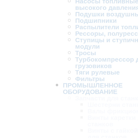
Насосы топливны
высокого давлени
Подушки воздушн
Подшипники
Распылители топл
Рессоры, полурес
Ступицы и ступич
модули
Тросы
Турбокомпрессор 
грузовиков
Тяги рулевые
Фильтры
ПРОМЫШЛЕННОЕ
ОБОРУДОВАНИЕ
Запчасти для стан
Шестерни стан
Валы фрикцио
Винты каретки
станков
Винты с гайкой
для станков