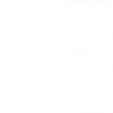
Датчики EMAS
Измерительны
приборы и рел
Переключа
реле
Реле време
Реле контр
Реле напря
Таймеры
Кнопки управл
EMAS
Аварийные
Аксессуар
Блок конта
подсветкой
подсветки
Джойстики
Кнопки без
фиксации
Кнопки
выступаю
Кнопки с к