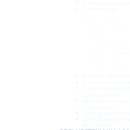
Командоконтр
Контакторы
Магнитные
грузозахваты
Магнитные
NEO
Магнитные
PML (CML)
Магнитные
ЛЗА (1-10 т.
Магнитные
СА
Муфты зубчат
Переключател
Тормоза крано
колодочные
Штамповка кол
кранового
Электродвигат
Электромагнит
МП, ЭМИС