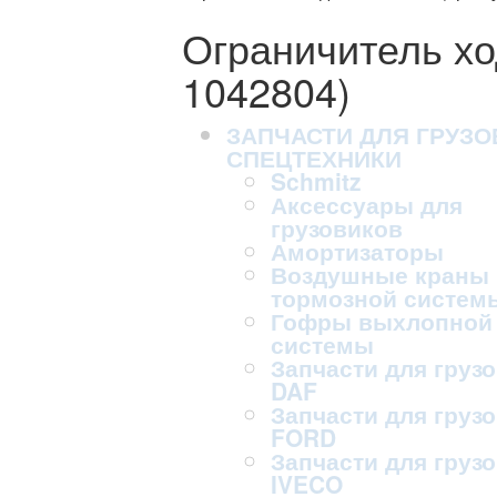
Ограничитель хо
1042804)
ЗАПЧАСТИ ДЛЯ ГРУЗО
СПЕЦТЕХНИКИ
Schmitz
Аксессуары для
грузовиков
Амортизаторы
Воздушные краны
тормозной систем
Гофры выхлопной
системы
Запчасти для груз
DAF
Запчасти для груз
FORD
Запчасти для груз
IVECO