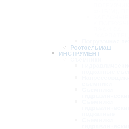
ПОГРУЗЧИК
Ф-1Б(М), ПГ
ЗАПАСНЫЕ
К ПОГРУЗЧ
ПЭА-1,0А
"КАРПАТЕЦ
Погрузочная те
Ростсельмаш
ИНСТРУМЕНТ
Съемники
Гидравлически
подкатные съе
Напрессовщик
съемники
Съемники
гидравлически
Съемники
гидравлически
подкатные
Съемники
гидравлически