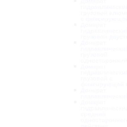
Домкрат
гидравлически
грузовой алю
с фиксирующей
Домкрат
гидравлически
грузовой двус
Домкрат
гидравлически
грузовой
односторонни
Домкрат
гидравлически
грузовой с
фиксирующей 
Домкрат
гидравлически
Домкрат
гидравлически
средний
одностороннег
действия