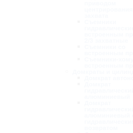
приводом
центрирования
захвата
Съемники
гидравлически
встроенным п
2/3 захватные
Съемники со
встроенным п
Съемники-хому
встроенным п
Домкраты и цилин
Домкрат авто
Домкрат
гидравлически
алюминиевый
Домкрат
гидравлически
алюминиевый 
гидравлически
возвратом