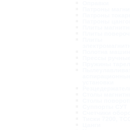
Оправки
Патроны магн
Патроны тока
Патроны цанг
Плиты магнит
Плиты поверо
Плиты
электромагнит
Полотна маши
Прессы ручны
Пружины таре
Пылеулавливат
аспирационны
установки
Резцедержател
Столы магнит
Столы поворо
Суппорты СУТ
Счетчики обор
Тиски 7200, ТС
Цанги