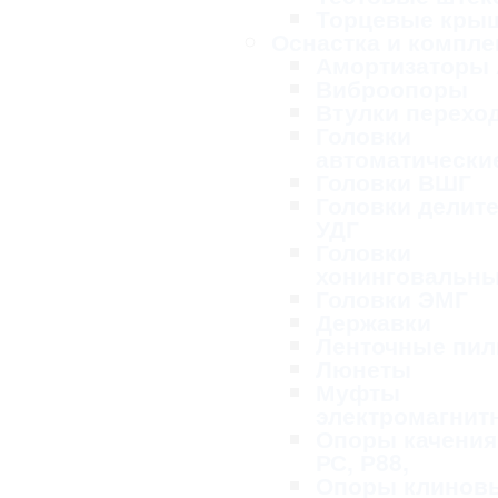
Торцевые кры
Оснастка и компл
Амортизаторы
Виброопоры
Втулки перехо
Головки
автоматически
Головки ВШГ
Головки делит
УДГ
Головки
хонинговальн
Головки ЭМГ
Державки
Ленточные пи
Люнеты
Муфты
электромагнит
Опоры качения
РС, Р88,
Опоры клинов