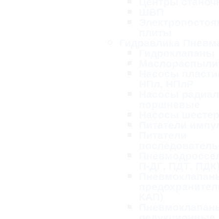
Центры станоч
ШВП
Электропосто
плиты
Гидравлика Пневм
Гидроклапаны
Маслораспыли
Насосы пласти
НПл, НПлР
Насосы радиал
поршневые
Насосы шесте
Питатели импу
Питатели
последовател
Пневмодроссел
П-ДГ, ПДТ, ПДК
Пневмоклапан
предохранител
КАП)
Пневмоклапан
редукционные,