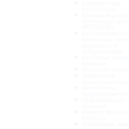
Безвинтовая
перемычка
Большой разде
клеммных гру
(RTP16-50)
Быстрозажимн
клеммные коло
пружинным
соединением
Бытовые клем
колодки
Внешние пере
Держатели
маркировочных
Держатель
предохранител
Заземляющие 
зажимы
Измерительны
клеммы
Клеммные заж