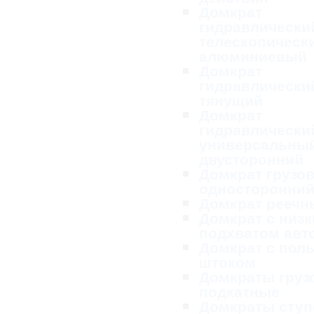
Домкрат
гидравлически
телескопическ
алюминиевый
Домкрат
гидравлически
тянущий
Домкрат
гидравлически
универсальны
двусторонний
Домкрат грузо
односторонни
Домкрат реечн
Домкрат с низ
подхватом ав
Домкрат с пол
штоком
Домкраты груз
подкатные
Домкраты ступ