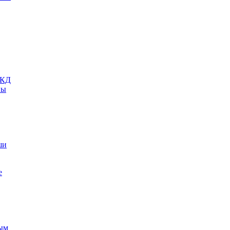
 КД
ны
ши
е
ым