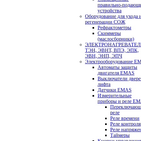
правильно-подающ
устройства
Оборудование для ухода 
регенерации СОЖ
Рефрактометры
Скиммеры
(маслосборники)
ЭЛЕКТРОНАГРЕВАТЕ
ТЭН, ЭВНТ, ВПЭ, ЭПК,
ЭВН, ЭНП, ЭПЧ
Электрооборудование E
Автоматы защиты
двигателя EMAS
Выключатели двере
лифта
Датчики EMAS
Измерительные
приборы и реле E
Переключаю
реле
Реле времени
Реле контроля
Реле напряже
Таймеры
Кнопки управления