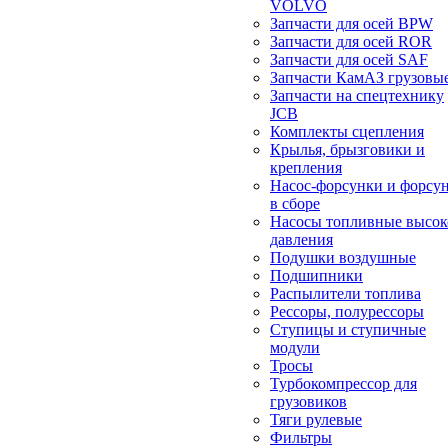
VOLVO
Запчасти для осей BPW
Запчасти для осей ROR
Запчасти для осей SAF
Запчасти КамАЗ грузовы
Запчасти на спецтехнику
JCB
Комплекты сцепления
Крылья, брызговики и
крепления
Насос-форсунки и форсу
в сборе
Насосы топливные высок
давления
Подушки воздушные
Подшипники
Распылители топлива
Рессоры, полурессоры
Ступицы и ступичные
модули
Тросы
Турбокомпрессор для
грузовиков
Тяги рулевые
Фильтры