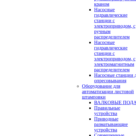
краном
Насосные
гидравлические
станции с
электроприводом, с
ручным
распределителем
Насосные
гидравлические
станции с
электроприводом, с
электромагнитным
распределителем
Насосные станции 
опресовывания
Оборудование для
автоматизации листовой
штамповки
ВАЛКОВЫЕ ПОД
Правильные
устройства
Приводные
разматывающие
устройства
Совмещенные