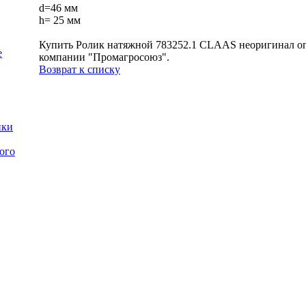
d=46 мм
h= 25 мм
Купить Ролик натяжной 783252.1 CLAAS неоригинал оп
е
компании "Промагросоюз".
Возврат к списку
нки
ого