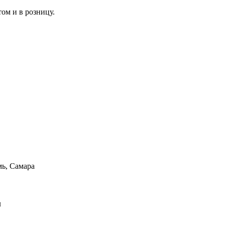
мь, Самара
л