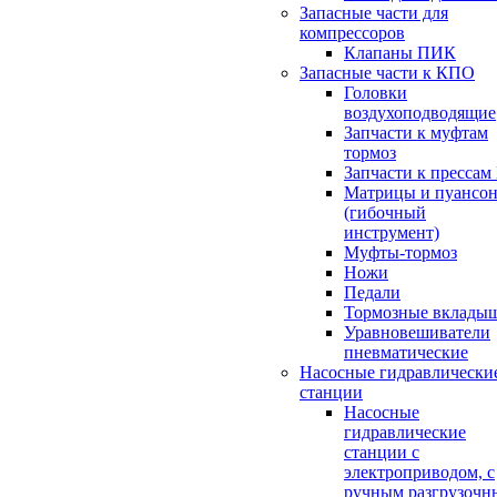
Запасные части для
компрессоров
Клапаны ПИК
Запасные части к КПО
Головки
воздухоподводящие
Запчасти к муфтам
тормоз
Запчасти к прессам
Матрицы и пуансо
(гибочный
инструмент)
Муфты-тормоз
Ножи
Педали
Тормозные вклады
Уравновешиватели
пневматические
Насосные гидравлически
станции
Насосные
гидравлические
станции с
электроприводом, с
ручным разгрузочн