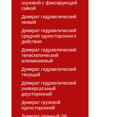
грузовой с фиксирующей
гайкой
Домкрат гидравлический
низкий
Домкрат гидравлический
средний одностороннего
действия
Домкрат гидравлический
телескопический
алюминиевый
Домкрат гидравлический
тянущий
Домкрат гидравлический
универсальный
двусторонний
Домкрат грузовой
односторонний
Домкрат реечный ДР