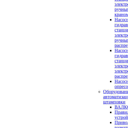
электр
ручны
крано
Насос
гидра
станци
электр
ручны
распре
Насос
гидра
станци
электр
элект
распре
Насосн
опрес
Оборудовани
автоматизац
штамповки
ВАЛК
Прави
устрой
Приво
разма