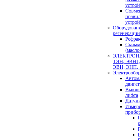
устрой
Совме
прави
устрой
Оборудовани
регенераци
Рефра
Скимм
(масло
ЭЛЕКТРОН
ТЭН, ЭВНТ,
ЭВН, ЭНП,
Электрообо
Автом
двига
Выклю
лифта
Датчи
Измер
прибо