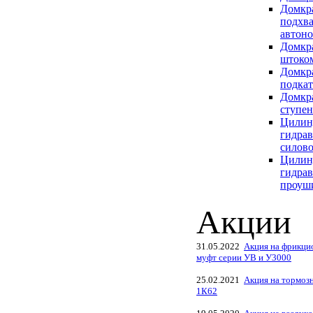
Домкра
подхв
автон
Домкр
штоко
Домкр
подка
Домкр
ступен
Цилин
гидра
силов
Цилин
гидрав
проуш
Акции
31.05.2022
Акция на фрикци
муфт серии УВ и У3000
25.02.2021
Акция на тормоз
1К62