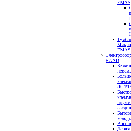
EMAS
I
Тумбл
Микро
EMAS
Электрообо
RAAD
Безвин
перем
Большо
клемм
(RTP16
Быстр
клеммн
пружи
соеди
Бытов
колод
Внешн
Держа