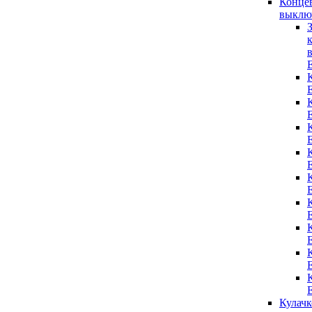
Конце
выклю
Кулач