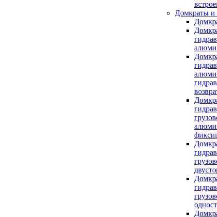
встро
Домкраты и
Домкр
Домкр
гидра
алюми
Домкр
гидра
алюми
гидра
возвра
Домкр
гидра
грузов
алюми
фикси
Домкр
гидра
грузов
двуст
Домкр
гидра
грузов
однос
Домкр