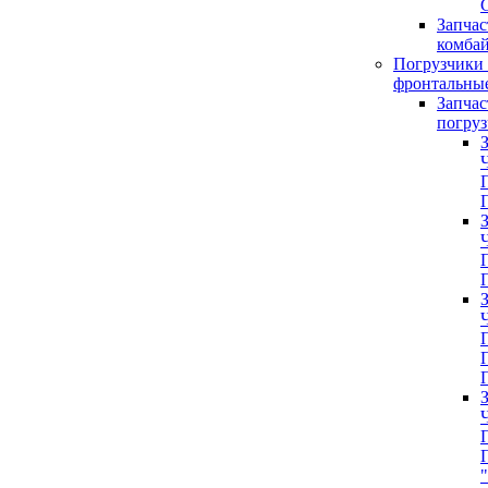
G
Запчас
комба
Погрузчики 
фронтальны
Запчас
погруз