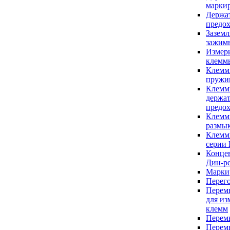
марки
Держа
предо
Зазем
зажим
Измер
клемм
Клемм
пружи
Клемм
держа
предо
Клемм
размы
Клемм
серии
Концев
Дин-р
Марки
Перег
Перем
для из
клемм
Перем
Перем