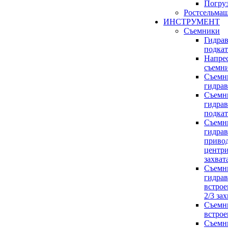
Погруз
Ростсельма
ИНСТРУМЕНТ
Съемники
Гидра
подка
Напре
съемн
Съемн
гидра
Съемн
гидра
подка
Съемн
гидрав
приво
центр
захват
Съемн
гидрав
встро
2/3 за
Съемн
встро
Съемн