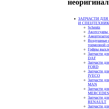
неоригинал
ЗАПЧАСТИ ДЛЯ
И СПЕЦТЕХНИ
Schmitz
Аксессуары 
Амортизато
Воздушные 
тормозной с
Гофры выхл
Запчасти дл
DAF
Запчасти дл
FORD
Запчасти дл
IVECO
Запчасти дл
MAN
Запчасти дл
MERCEDES
Запчасти дл
RENAULT
Запчасти дл