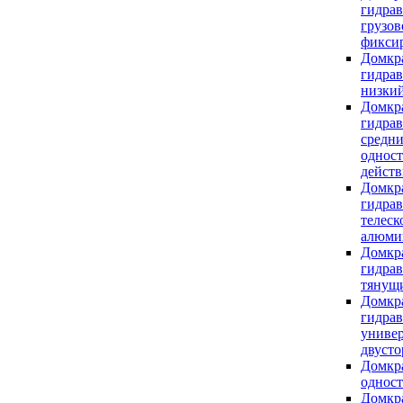
гидра
грузов
фикси
Домкр
гидра
низки
Домкр
гидра
средн
однос
действ
Домкр
гидра
телеск
алюми
Домкр
гидра
тянущ
Домкр
гидра
униве
двуст
Домкра
однос
Домкр