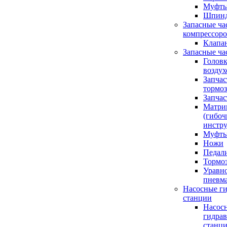
Муфты
Шпинд
Запасные ча
компрессор
Клапа
Запасные ча
Голов
возду
Запчас
тормоз
Запчас
Матри
(гибо
инстру
Муфты
Ножи
Педал
Тормо
Уравн
пневм
Насосные г
станции
Насос
гидра
станци