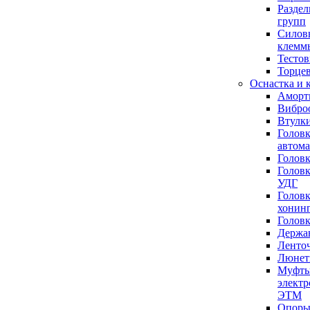
Разде
групп
Силов
клемм
Тесто
Торце
Оснастка и
Аморт
Вибро
Втулк
Голов
автома
Голов
Голов
УДГ
Голов
хонин
Голов
Держа
Ленто
Люне
Муфт
элект
ЭТМ
Опоры