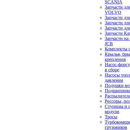
SCANIA
Запчасти дл
VOLVO
Запчасти дл
Запчасти дл
Запчасти дл
Запчасти Ка
Запчасти на
JCB
Комплекты 
Крылья, бры
крепления
Насос-форсу
в сборе
Насосы топ
давления
Подушки во
Подшипник
Распылител
Рессоры, по
Ступицы и 
модули
Тросы
Турбокомпре
грузовиков