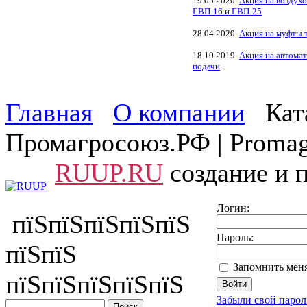
19.05.2020
Акция на воздух
ГВП-16 и ГВП-25
28.04.2020
Акция на муфты 
18.10.2019
Акция на автомат
подачи
Главная
О компании
Кат
Промагросоюз.РФ | Promagr
RUUP.RU
создание и 
Логин:
пїЅпїЅпїЅпїЅпїЅ
Пароль:
пїЅпїЅ
Запомнить меня
пїЅпїЅпїЅпїЅпїЅ
Забыли свой парол