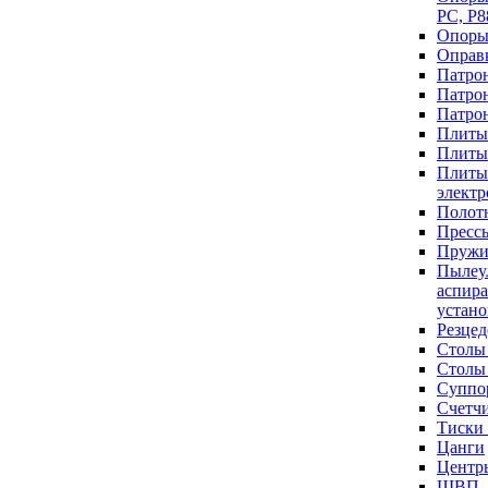
РС, Р8
Опоры
Оправ
Патро
Патро
Патро
Плиты
Плиты
Плиты
элект
Полот
Пресс
Пружи
Пылеу
аспир
устан
Резце
Столы
Столы
Суппо
Счетч
Тиски
Цанги
Центр
ШВП