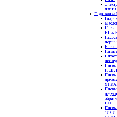
Элект
плиты
Гидравлика
Гидро
Масло
Насос
НПл, 
Насосы
поршн
Насос
Питат
Питат
после
Пневм
П-ДГ,
Пневм
предо
(П-КА
Пневм
редук
обратн
ПО)
Пневм
"ИЛИ"