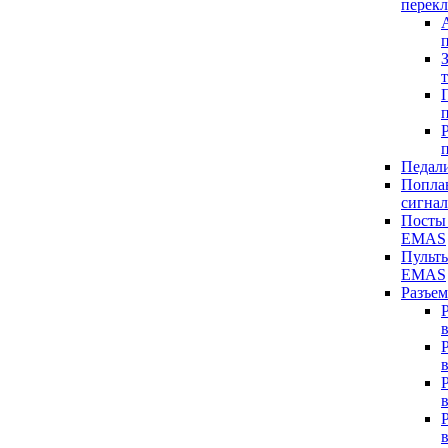
перек
Педал
Попла
сигнал
Посты
EMAS
Пульт
EMAS
Разъе