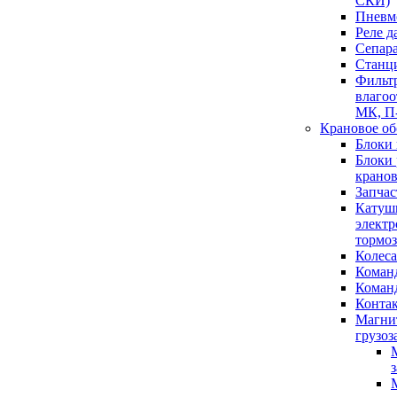
СКИ)
Пневм
Реле д
Сепар
Станц
Фильт
влагоо
МК, П
Крановое об
Блоки
Блоки 
крано
Запчас
Катуш
элект
тормо
Колеса
Коман
Коман
Конта
Магни
грузоз