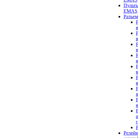
Пульт
EMAS
Разъе
Релей