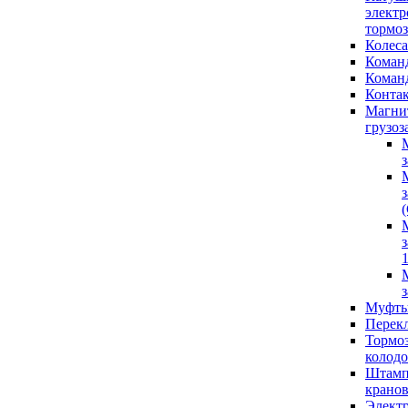
элект
тормо
Колеса
Коман
Коман
Конта
Магни
грузоз
1
Муфты
Перек
Тормо
колод
Штамп
крано
Элект