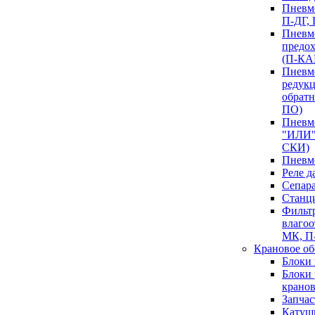
Пневм
П-ДГ,
Пневм
предо
(П-КА
Пневм
редук
обратн
ПО)
Пневм
"ИЛИ"
СКИ)
Пневм
Реле д
Сепар
Станц
Фильт
влагоо
МК, П
Крановое об
Блоки
Блоки 
крано
Запчас
Катуш