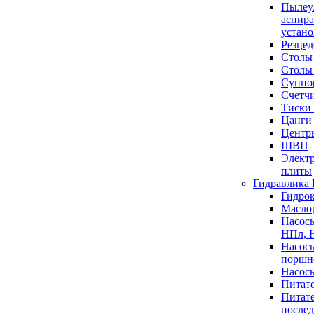
Пылеу
аспир
устан
Резце
Столы
Столы
Суппо
Счетч
Тиски
Цанги
Центр
ШВП
Элект
плиты
Гидравлика
Гидро
Масло
Насос
НПл, 
Насосы
поршн
Насос
Питат
Питат
после