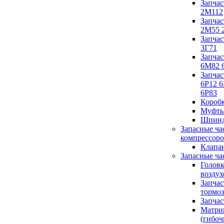
Запчас
2М112
Запчас
2М55 
Запчас
3Г71
Запчас
6М82 
Запчас
6Р12 6
6Р83
Короб
Муфты
Шпинд
Запасные ча
компрессор
Клапа
Запасные ча
Голов
возду
Запчас
тормоз
Запчас
Матри
(гибо