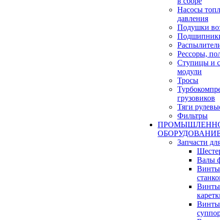
в сборе
Насосы топ
давления
Подушки во
Подшипник
Распылител
Рессоры, по
Ступицы и 
модули
Тросы
Турбокомпре
грузовиков
Тяги рулевы
Фильтры
ПРОМЫШЛЕНН
ОБОРУДОВАНИ
Запчасти дл
Шесте
Валы 
Винты 
станко
Винты 
каретк
Винты 
суппор