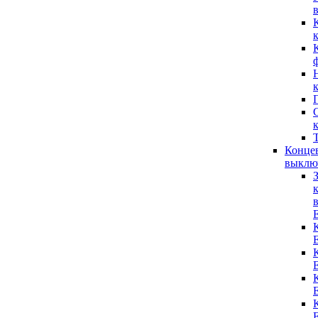
Конце
выклю