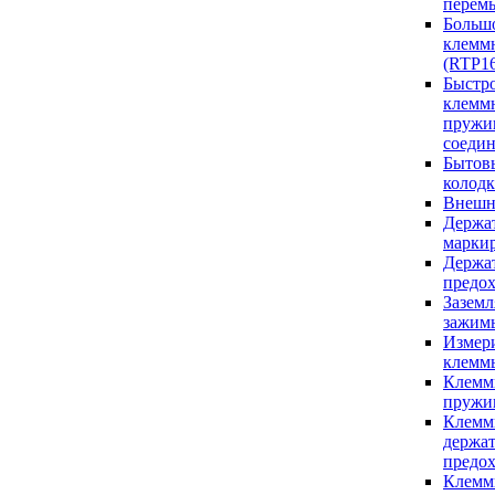
перем
Большо
клемм
(RTP16
Быстр
клеммн
пружи
соеди
Бытов
колод
Внешн
Держа
марки
Держа
предо
Зазем
зажим
Измер
клемм
Клемм
пружи
Клемм
держа
предо
Клемм