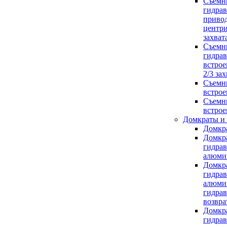
Съемн
гидрав
приво
центр
захват
Съемн
гидрав
встро
2/3 за
Съемн
встро
Съемн
встро
Домкраты и
Домкр
Домкр
гидра
алюми
Домкр
гидра
алюми
гидра
возвра
Домкр
гидра