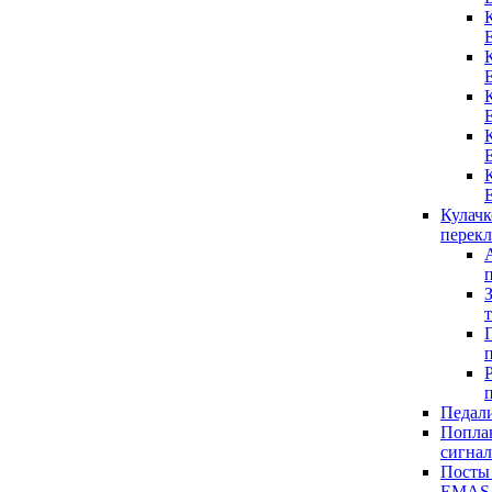
Кулач
перек
Педал
Попла
сигнал
Посты
EMAS