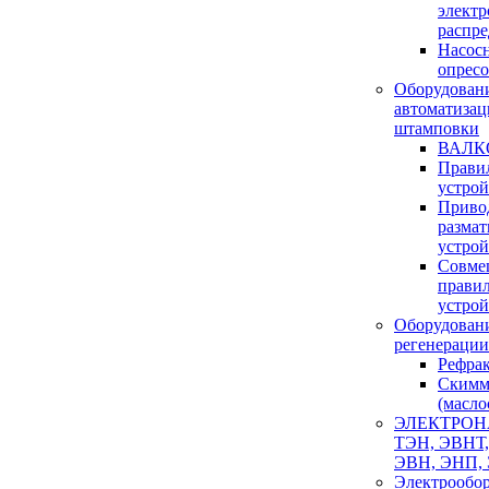
элект
распре
Насосн
опрес
Оборудовани
автоматизац
штамповки
ВАЛК
Прави
устрой
Приво
разма
устрой
Совме
прави
устрой
Оборудовани
регенераци
Рефра
Скимм
(масло
ЭЛЕКТРОН
ТЭН, ЭВНТ,
ЭВН, ЭНП,
Электрообо