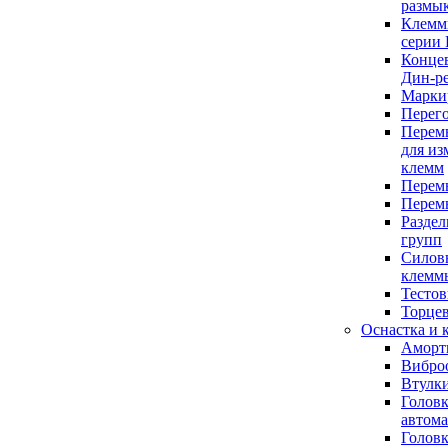
размы
Клемм
серии
Концев
Дин-р
Марки
Перег
Перем
для из
клемм
Перем
Перем
Разде
групп
Силов
клемм
Тесто
Торце
Оснастка и
Аморт
Вибро
Втулк
Голов
автома
Голов