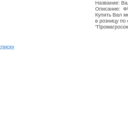
Название: Ва
Описание: Ф
Купить Вал м
в розницу по
"Промагросою
списку