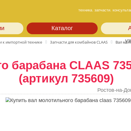
техника. запчасти. консульта
ии
Каталог
уз
и к импортной технике
Запчасти для комбайнов CLAAS
Вал мол
о барабана CLAAS 735
(артикул 735609)
Ростов-на-До