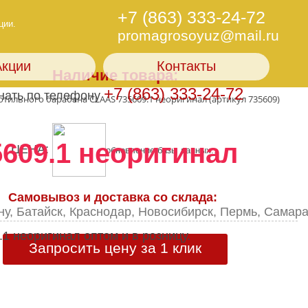
+7 (863) 333-24-72
ции.
promagrosoyuz@mail.ru
Акции
Контакты
Наличие товара:
+7 (863) 333-24-72
нать по телефону
отильного барабана CLAAS 735609.1 неоригинал (артикул 735609)
609.1 неоригинал
ЦЕНА:
обновление базы данных...
Самовывоз и доставка со склада:
ну, Батайск, Краснодар, Новосибирск, Пермь, Самар
Запросить цену за 1 клик