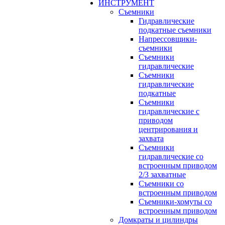
ИНСТРУМЕНТ
Съемники
Гидравлические
подкатные съемники
Напрессовщики-
съемники
Съемники
гидравлические
Съемники
гидравлические
подкатные
Съемники
гидравлические с
приводом
центрирования и
захвата
Съемники
гидравлические со
встроенным приводом
2/3 захватные
Съемники со
встроенным приводом
Съемники-хомуты со
встроенным приводом
Домкраты и цилиндры