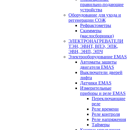
правильно-подающие
устройства
Оборудование для ухода и
регенерации СОЖ
Рефрактометры
Скиммеры
(маслосборники)
ЭЛЕКТРОНАГРЕВАТЕЛИ
ТЭН, ЭВНТ, ВПЭ, ЭПК,
ЭВН, ЭНП, ЭПЧ
Электрооборудование EMAS
Автоматы защиты
двигателя EMAS
Выключатели дверей
лифта
Датчики EMAS
Измерительные
приборы и реле EMAS
Переключающие
реле
Реле времени
Реле контроля
Реле напряжения
Таймеры
Кнопки управления