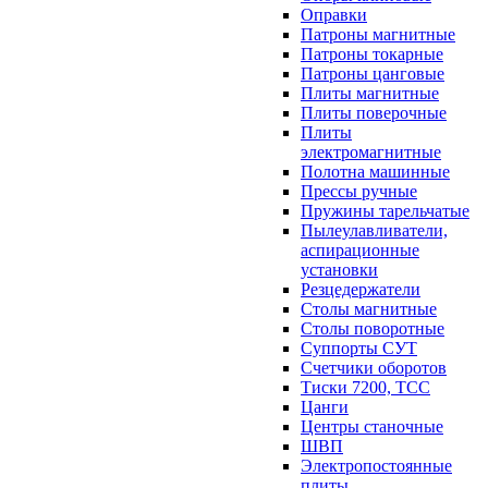
Оправки
Патроны магнитные
Патроны токарные
Патроны цанговые
Плиты магнитные
Плиты поверочные
Плиты
электромагнитные
Полотна машинные
Прессы ручные
Пружины тарельчатые
Пылеулавливатели,
аспирационные
установки
Резцедержатели
Столы магнитные
Столы поворотные
Суппорты СУТ
Счетчики оборотов
Тиски 7200, ТСС
Цанги
Центры станочные
ШВП
Электропостоянные
плиты