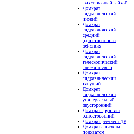
фиксирующей гайкой
Домкрат
гидравлический
низкий
Домкрат
гидравлический
средний
одностороннего
действия
Домкрат
гидравлический
телескопический
алюминиевый
Домкрат
гидравлический
тянущий
Домкрат
гидравлический
универсальный
двусторонний
Домкрат грузовой
односторонний
Домкрат реечный ДР
Домкрат с низким
подхватом