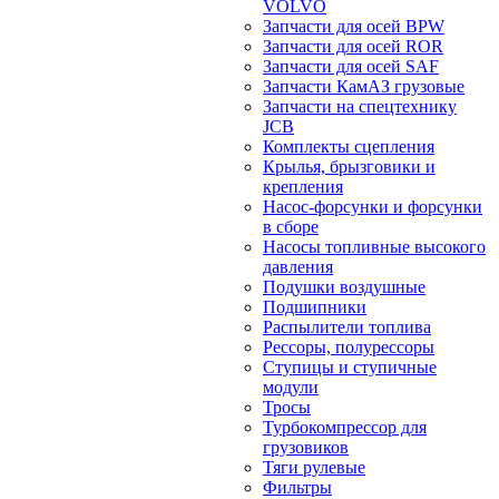
VOLVO
Запчасти для осей BPW
Запчасти для осей ROR
Запчасти для осей SAF
Запчасти КамАЗ грузовые
Запчасти на спецтехнику
JCB
Комплекты сцепления
Крылья, брызговики и
крепления
Насос-форсунки и форсунки
в сборе
Насосы топливные высокого
давления
Подушки воздушные
Подшипники
Распылители топлива
Рессоры, полурессоры
Ступицы и ступичные
модули
Тросы
Турбокомпрессор для
грузовиков
Тяги рулевые
Фильтры