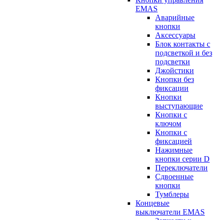
EMAS
Аварийные
кнопки
Аксессуары
Блок контакты с
подсветкой и без
подсветки
Джойстики
Кнопки без
фиксации
Кнопки
выступающие
Кнопки с
ключом
Кнопки с
фиксацией
Нажимные
кнопки серии D
Переключатели
Сдвоенные
кнопки
Тумблеры
Концевые
выключатели EMAS