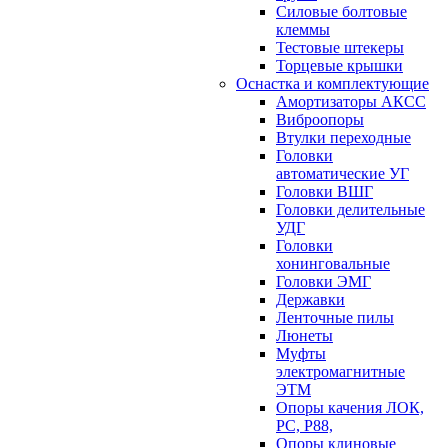
Силовые болтовые
клеммы
Тестовые штекеры
Торцевые крышки
Оснастка и комплектующие
Амортизаторы АКСС
Виброопоры
Втулки переходные
Головки
автоматические УГ
Головки ВШГ
Головки делительные
УДГ
Головки
хонинговальные
Головки ЭМГ
Державки
Ленточные пилы
Люнеты
Муфты
электромагнитные
ЭТМ
Опоры качения ЛОК,
РС, Р88,
Опоры клиновые