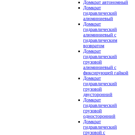
Домкрат автономный
Домкрат
гидравлический
алюминиевый
Домкрат
гидравлический
алюминиевый с
гидравлическим
возвратом
Домкрат
гидравлический
грузовой
алюминиевый с
фиксирующей гайкой
Домкрат
гидравлический
грузовой
двусторонний
Домкрат
гидравлический
грузовой
односторонний
Домкрат
гидравлический
грузовой с