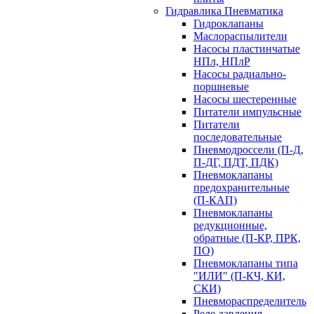
Гидравлика Пневматика
Гидроклапаны
Маслораспылители
Насосы пластинчатые
НПл, НПлР
Насосы радиально-
поршневые
Насосы шестеренные
Питатели импульсные
Питатели
последовательные
Пневмодроссели (П-Д,
П-ДГ, ПДТ, ПДК)
Пневмоклапаны
предохранительные
(П-КАП)
Пневмоклапаны
редукционные,
обратные (П-КР, ПРК,
ПО)
Пневмоклапаны типа
"ИЛИ" (П-КЧ, КИ,
СКИ)
Пневмораспределитель
Реле давления