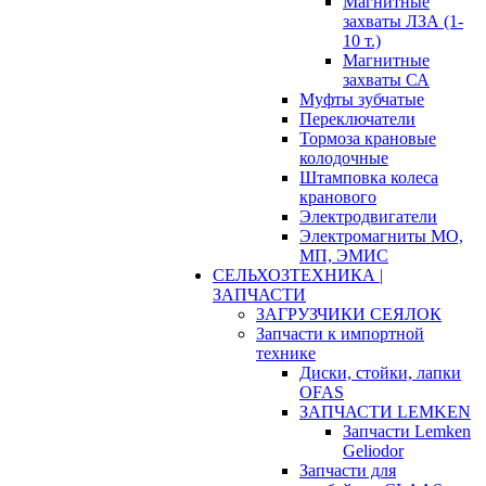
Магнитные
захваты ЛЗА (1-
10 т.)
Магнитные
захваты СА
Муфты зубчатые
Переключатели
Тормоза крановые
колодочные
Штамповка колеса
кранового
Электродвигатели
Электромагниты МО,
МП, ЭМИС
СЕЛЬХОЗТЕХНИКА |
ЗАПЧАСТИ
ЗАГРУЗЧИКИ СЕЯЛОК
Запчасти к импортной
технике
Диски, стойки, лапки
OFAS
ЗАПЧАСТИ LEMKEN
Запчасти Lemken
Geliodor
Запчасти для