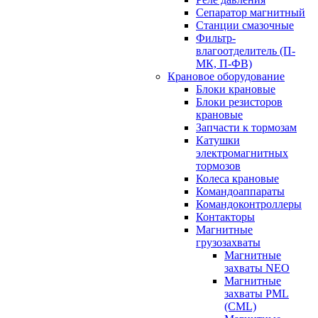
Сепаратор магнитный
Станции смазочные
Фильтр-
влагоотделитель (П-
МК, П-ФВ)
Крановое оборудование
Блоки крановые
Блоки резисторов
крановые
Запчасти к тормозам
Катушки
электромагнитных
тормозов
Колеса крановые
Командоаппараты
Командоконтроллеры
Контакторы
Магнитные
грузозахваты
Магнитные
захваты NEO
Магнитные
захваты PML
(CML)