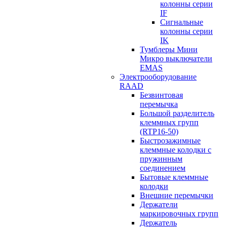
колонны серии
IF
Сигнальные
колонны серии
IK
Тумблеры Мини
Микро выключатели
EMAS
Электрооборудование
RAAD
Безвинтовая
перемычка
Большой разделитель
клеммных групп
(RTP16-50)
Быстрозажимные
клеммные колодки с
пружинным
соединением
Бытовые клеммные
колодки
Внешние перемычки
Держатели
маркировочных групп
Держатель