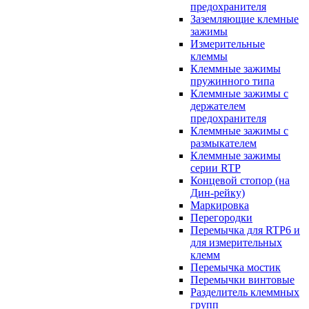
предохранителя
Заземляющие клемные
зажимы
Измерительные
клеммы
Клеммные зажимы
пружинного типа
Клеммные зажимы с
держателем
предохранителя
Клеммные зажимы с
размыкателем
Клеммные зажимы
серии RTP
Концевой стопор (на
Дин-рейку)
Маркировка
Перегородки
Перемычка для RTP6 и
для измерительных
клемм
Перемычка мостик
Перемычки винтовые
Разделитель клеммных
групп