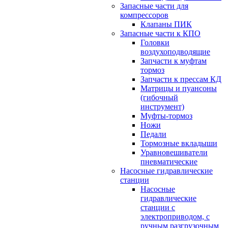
Запасные части для
компрессоров
Клапаны ПИК
Запасные части к КПО
Головки
воздухоподводящие
Запчасти к муфтам
тормоз
Запчасти к прессам КД
Матрицы и пуансоны
(гибочный
инструмент)
Муфты-тормоз
Ножи
Педали
Тормозные вкладыши
Уравновешиватели
пневматические
Насосные гидравлические
станции
Насосные
гидравлические
станции с
электроприводом, с
ручным разгрузочным