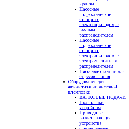
краном
Насосные
гидравлические
станции с
электроприводом, с
ручным
распределителем
Насосные
гидравлические
станции с
электроприводом, с
электромагнитным
распределителем
Насосные станции для
опресовывания
Оборудование для
автоматизации листовой
штамповки
ВАЛКОВЫЕ ПОДАЧИ
Правильные
устройства
Приводные
разматывающие
устройства
Совмещенные