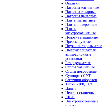
Оправки
Патроны магнитные
Патроны токарные
Патроны цанговые
Плиты магнитные
Плиты поверочные
Плиты
электромагнитные
Полотна машинные
Прессы ручные
Пружины тарельчатые
Пылеулавливатели,
аспирационные
установки
Резцедержатели
Столы магнитные
Столы поворотные
Суппорты СУТ
Счетчики оборотов
Тиски 7200, ТСС
Цанги
Центры станочные
ШВП
Электропостоянные
плиты