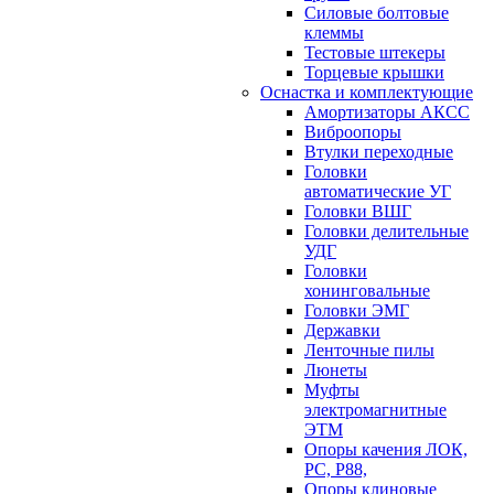
Силовые болтовые
клеммы
Тестовые штекеры
Торцевые крышки
Оснастка и комплектующие
Амортизаторы АКСС
Виброопоры
Втулки переходные
Головки
автоматические УГ
Головки ВШГ
Головки делительные
УДГ
Головки
хонинговальные
Головки ЭМГ
Державки
Ленточные пилы
Люнеты
Муфты
электромагнитные
ЭТМ
Опоры качения ЛОК,
РС, Р88,
Опоры клиновые