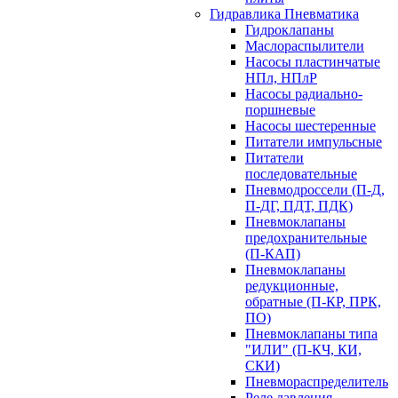
Гидравлика Пневматика
Гидроклапаны
Маслораспылители
Насосы пластинчатые
НПл, НПлР
Насосы радиально-
поршневые
Насосы шестеренные
Питатели импульсные
Питатели
последовательные
Пневмодроссели (П-Д,
П-ДГ, ПДТ, ПДК)
Пневмоклапаны
предохранительные
(П-КАП)
Пневмоклапаны
редукционные,
обратные (П-КР, ПРК,
ПО)
Пневмоклапаны типа
"ИЛИ" (П-КЧ, КИ,
СКИ)
Пневмораспределитель
Реле давления