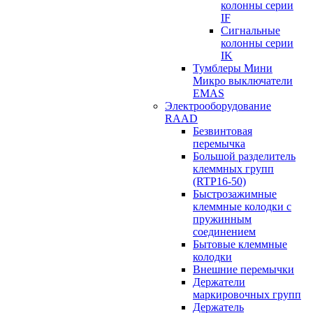
колонны серии
IF
Сигнальные
колонны серии
IK
Тумблеры Мини
Микро выключатели
EMAS
Электрооборудование
RAAD
Безвинтовая
перемычка
Большой разделитель
клеммных групп
(RTP16-50)
Быстрозажимные
клеммные колодки с
пружинным
соединением
Бытовые клеммные
колодки
Внешние перемычки
Держатели
маркировочных групп
Держатель