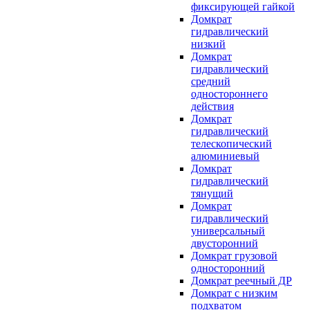
фиксирующей гайкой
Домкрат
гидравлический
низкий
Домкрат
гидравлический
средний
одностороннего
действия
Домкрат
гидравлический
телескопический
алюминиевый
Домкрат
гидравлический
тянущий
Домкрат
гидравлический
универсальный
двусторонний
Домкрат грузовой
односторонний
Домкрат реечный ДР
Домкрат с низким
подхватом