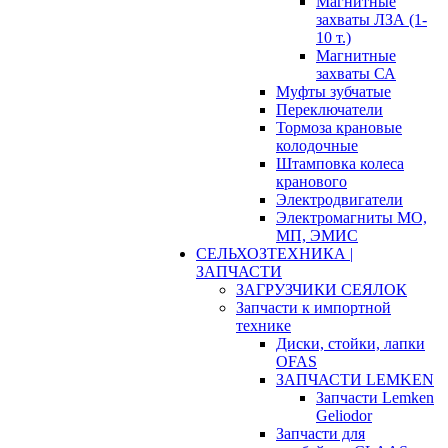
Магнитные
захваты ЛЗА (1-
10 т.)
Магнитные
захваты СА
Муфты зубчатые
Переключатели
Тормоза крановые
колодочные
Штамповка колеса
кранового
Электродвигатели
Электромагниты МО,
МП, ЭМИС
СЕЛЬХОЗТЕХНИКА |
ЗАПЧАСТИ
ЗАГРУЗЧИКИ СЕЯЛОК
Запчасти к импортной
технике
Диски, стойки, лапки
OFAS
ЗАПЧАСТИ LEMKEN
Запчасти Lemken
Geliodor
Запчасти для