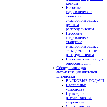
краном
Насосные
гидравлические
станции с
электроприводом, с
ручным
распределителем
Насосные
гидравлические
станции с
электроприводом, с
электромагнитным
распределителем
Насосные станции для
опресовывания
Оборудование для
автоматизации листовой
штамповки
ВАЛКОВЫЕ ПОДАЧИ
Правильные
устройства
Приводные
разматывающие
устройства
Совмещенные