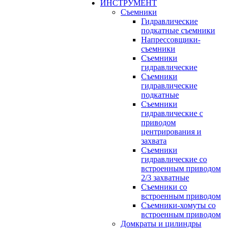
ИНСТРУМЕНТ
Съемники
Гидравлические
подкатные съемники
Напрессовщики-
съемники
Съемники
гидравлические
Съемники
гидравлические
подкатные
Съемники
гидравлические с
приводом
центрирования и
захвата
Съемники
гидравлические со
встроенным приводом
2/3 захватные
Съемники со
встроенным приводом
Съемники-хомуты со
встроенным приводом
Домкраты и цилиндры