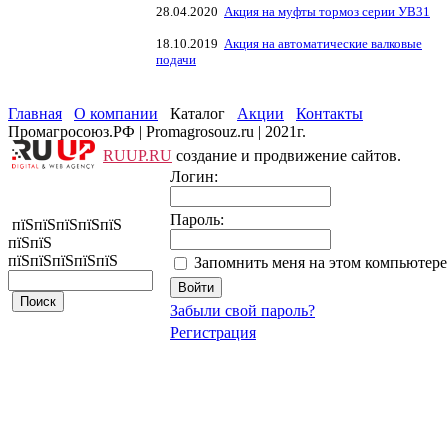
28.04.2020
Акция на муфты тормоз серии УВ31
18.10.2019
Акция на автоматические валковые
подачи
Главная
О компании
Каталог
Акции
Контакты
Промагросоюз.РФ | Promagrosouz.ru | 2021г.
RUUP.RU
создание и продвижение сайтов.
Логин:
Пароль:
пїЅпїЅпїЅпїЅпїЅ
пїЅпїЅ
пїЅпїЅпїЅпїЅпїЅ
Запомнить меня на этом компьютере
Забыли свой пароль?
Регистрация