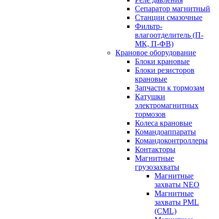
Сепаратор магнитный
Станции смазочные
Фильтр-
влагоотделитель (П-
МК, П-ФВ)
Крановое оборудование
Блоки крановые
Блоки резисторов
крановые
Запчасти к тормозам
Катушки
электромагнитных
тормозов
Колеса крановые
Командоаппараты
Командоконтроллеры
Контакторы
Магнитные
грузозахваты
Магнитные
захваты NEO
Магнитные
захваты PML
(CML)