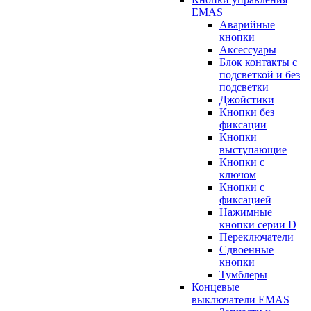
EMAS
Аварийные
кнопки
Аксессуары
Блок контакты с
подсветкой и без
подсветки
Джойстики
Кнопки без
фиксации
Кнопки
выступающие
Кнопки с
ключом
Кнопки с
фиксацией
Нажимные
кнопки серии D
Переключатели
Сдвоенные
кнопки
Тумблеры
Концевые
выключатели EMAS