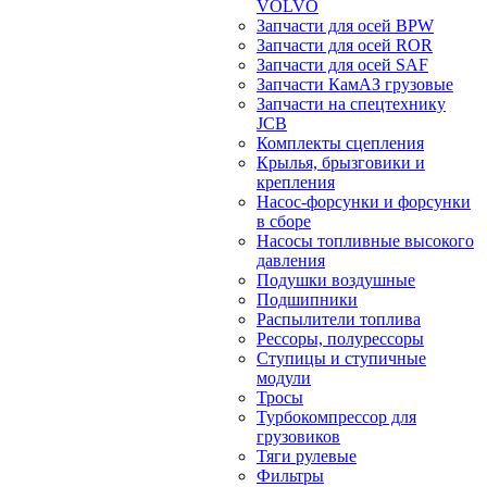
VOLVO
Запчасти для осей BPW
Запчасти для осей ROR
Запчасти для осей SAF
Запчасти КамАЗ грузовые
Запчасти на спецтехнику
JCB
Комплекты сцепления
Крылья, брызговики и
крепления
Насос-форсунки и форсунки
в сборе
Насосы топливные высокого
давления
Подушки воздушные
Подшипники
Распылители топлива
Рессоры, полурессоры
Ступицы и ступичные
модули
Тросы
Турбокомпрессор для
грузовиков
Тяги рулевые
Фильтры