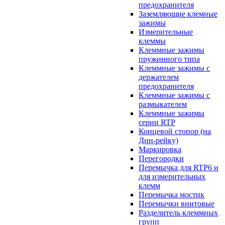
предохранителя
Заземляющие клемные
зажимы
Измерительные
клеммы
Клеммные зажимы
пружинного типа
Клеммные зажимы с
держателем
предохранителя
Клеммные зажимы с
размыкателем
Клеммные зажимы
серии RTP
Концевой стопор (на
Дин-рейку)
Маркировка
Перегородки
Перемычка для RTP6 и
для измерительных
клемм
Перемычка мостик
Перемычки винтовые
Разделитель клеммных
групп