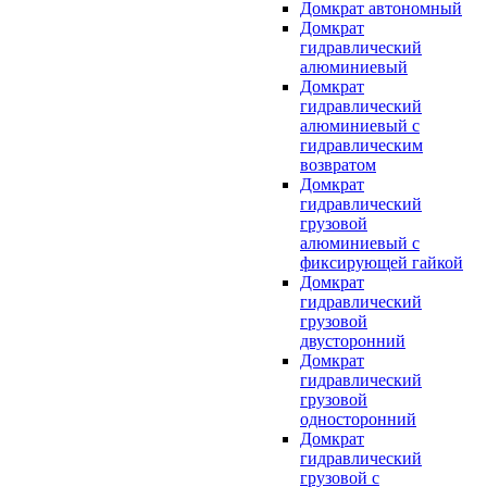
Домкрат автономный
Домкрат
гидравлический
алюминиевый
Домкрат
гидравлический
алюминиевый с
гидравлическим
возвратом
Домкрат
гидравлический
грузовой
алюминиевый с
фиксирующей гайкой
Домкрат
гидравлический
грузовой
двусторонний
Домкрат
гидравлический
грузовой
односторонний
Домкрат
гидравлический
грузовой с