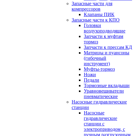
Запасные части для
компрессоров
Клапаны ПИК
Запасные части к КПО
Головки
воздухоподводящие
Запчасти к муфтам
тормоз
Запчасти к прессам КД
Матрицы и пуансоны
(гибочный
инструмент)
Муфты-тормоз
Ножи
Педали
Тормозные вкладыши
Уравновешиватели
пневматические
Насосные гидравлические
станции
Насосные
гидравлические
станции с
электроприводом, с
ручным разгрузочным