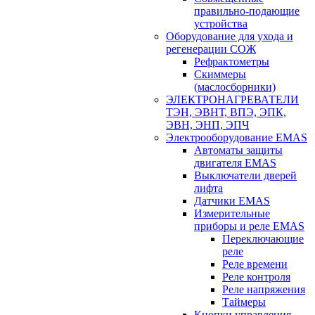
правильно-подающие
устройства
Оборудование для ухода и
регенерации СОЖ
Рефрактометры
Скиммеры
(маслосборники)
ЭЛЕКТРОНАГРЕВАТЕЛИ
ТЭН, ЭВНТ, ВПЭ, ЭПК,
ЭВН, ЭНП, ЭПЧ
Электрооборудование EMAS
Автоматы защиты
двигателя EMAS
Выключатели дверей
лифта
Датчики EMAS
Измерительные
приборы и реле EMAS
Переключающие
реле
Реле времени
Реле контроля
Реле напряжения
Таймеры
Кнопки управления