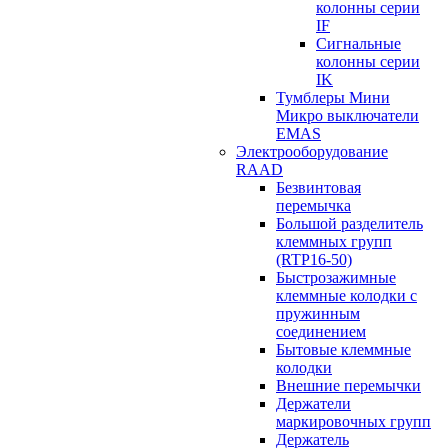
колонны серии
IF
Сигнальные
колонны серии
IK
Тумблеры Мини
Микро выключатели
EMAS
Электрооборудование
RAAD
Безвинтовая
перемычка
Большой разделитель
клеммных групп
(RTP16-50)
Быстрозажимные
клеммные колодки с
пружинным
соединением
Бытовые клеммные
колодки
Внешние перемычки
Держатели
маркировочных групп
Держатель