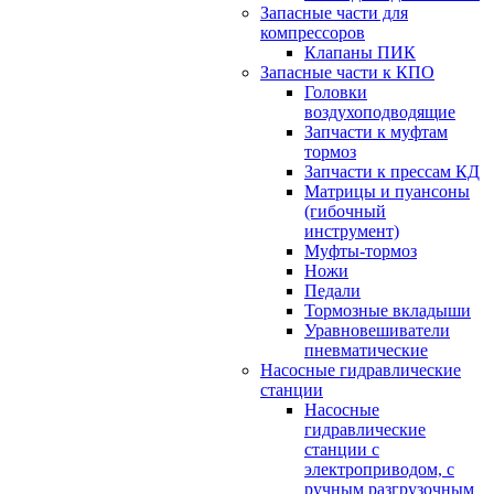
Запасные части для
компрессоров
Клапаны ПИК
Запасные части к КПО
Головки
воздухоподводящие
Запчасти к муфтам
тормоз
Запчасти к прессам КД
Матрицы и пуансоны
(гибочный
инструмент)
Муфты-тормоз
Ножи
Педали
Тормозные вкладыши
Уравновешиватели
пневматические
Насосные гидравлические
станции
Насосные
гидравлические
станции с
электроприводом, с
ручным разгрузочным