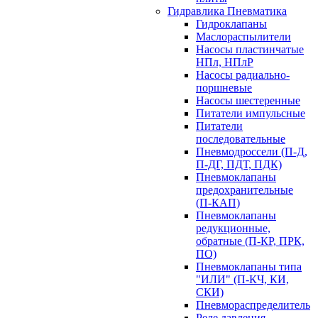
Гидравлика Пневматика
Гидроклапаны
Маслораспылители
Насосы пластинчатые
НПл, НПлР
Насосы радиально-
поршневые
Насосы шестеренные
Питатели импульсные
Питатели
последовательные
Пневмодроссели (П-Д,
П-ДГ, ПДТ, ПДК)
Пневмоклапаны
предохранительные
(П-КАП)
Пневмоклапаны
редукционные,
обратные (П-КР, ПРК,
ПО)
Пневмоклапаны типа
"ИЛИ" (П-КЧ, КИ,
СКИ)
Пневмораспределитель
Реле давления