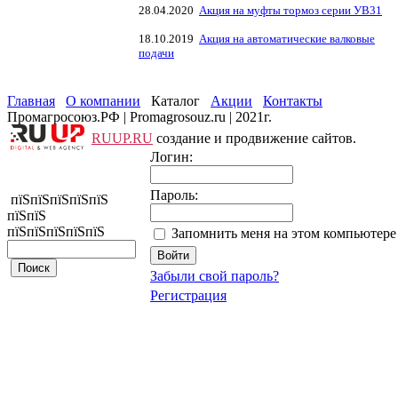
28.04.2020
Акция на муфты тормоз серии УВ31
18.10.2019
Акция на автоматические валковые
подачи
Главная
О компании
Каталог
Акции
Контакты
Промагросоюз.РФ | Promagrosouz.ru | 2021г.
RUUP.RU
создание и продвижение сайтов.
Логин:
Пароль:
пїЅпїЅпїЅпїЅпїЅ
пїЅпїЅ
пїЅпїЅпїЅпїЅпїЅ
Запомнить меня на этом компьютере
Забыли свой пароль?
Регистрация