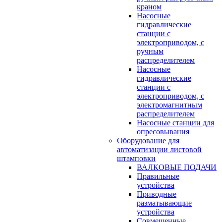
краном
Насосные
гидравлические
станции с
электроприводом, с
ручным
распределителем
Насосные
гидравлические
станции с
электроприводом, с
электромагнитным
распределителем
Насосные станции для
опресовывания
Оборудование для
автоматизации листовой
штамповки
ВАЛКОВЫЕ ПОДАЧИ
Правильные
устройства
Приводные
разматывающие
устройства
Совмещенные