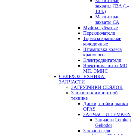
Магнитные
захваты ЛЗА (1-
10 т.)
Магнитные
захваты СА
Муфты зубчатые
Переключатели
Тормоза крановые
колодочные
Штамповка колеса
кранового
Электродвигатели
Электромагниты МО,
МП, ЭМИС
СЕЛЬХОЗТЕХНИКА |
ЗАПЧАСТИ
ЗАГРУЗЧИКИ СЕЯЛОК
Запчасти к импортной
технике
Диски, стойки, лапки
OFAS
ЗАПЧАСТИ LEMKEN
Запчасти Lemken
Geliodor
Запчасти для