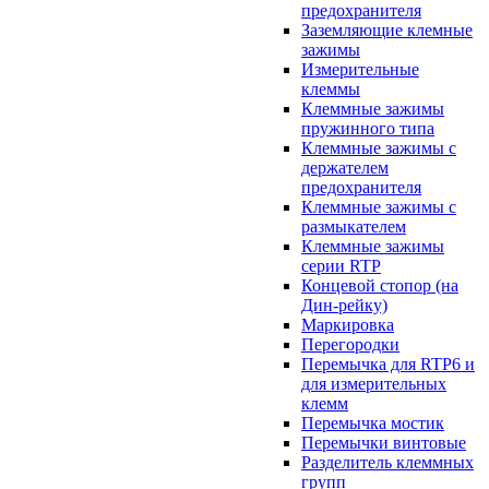
предохранителя
Заземляющие клемные
зажимы
Измерительные
клеммы
Клеммные зажимы
пружинного типа
Клеммные зажимы с
держателем
предохранителя
Клеммные зажимы с
размыкателем
Клеммные зажимы
серии RTP
Концевой стопор (на
Дин-рейку)
Маркировка
Перегородки
Перемычка для RTP6 и
для измерительных
клемм
Перемычка мостик
Перемычки винтовые
Разделитель клеммных
групп