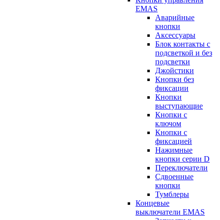
EMAS
Аварийные
кнопки
Аксессуары
Блок контакты с
подсветкой и без
подсветки
Джойстики
Кнопки без
фиксации
Кнопки
выступающие
Кнопки с
ключом
Кнопки с
фиксацией
Нажимные
кнопки серии D
Переключатели
Сдвоенные
кнопки
Тумблеры
Концевые
выключатели EMAS