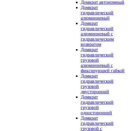
Домкрат автономный
Домкрат
гидравлический
алюминиевый
Домкрат
гидравлический
алюминиевый с
гидравлическим
возвратом
Домкрат
гидравлический
грузовой
алюминиевый с
фиксирующей гайкой
Домкрат
гидравлический
грузовой
двусторонний
Домкрат
гидравлический
грузовой
односторонний
Домкрат
гидравлический
грузовой с