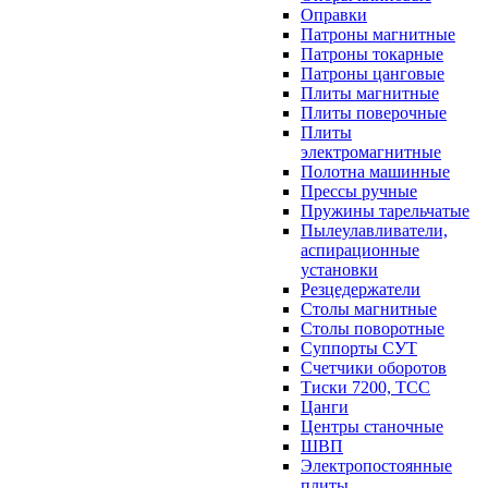
Оправки
Патроны магнитные
Патроны токарные
Патроны цанговые
Плиты магнитные
Плиты поверочные
Плиты
электромагнитные
Полотна машинные
Прессы ручные
Пружины тарельчатые
Пылеулавливатели,
аспирационные
установки
Резцедержатели
Столы магнитные
Столы поворотные
Суппорты СУТ
Счетчики оборотов
Тиски 7200, ТСС
Цанги
Центры станочные
ШВП
Электропостоянные
плиты