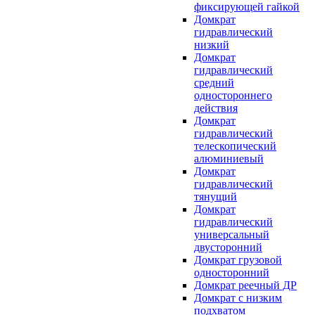
фиксирующей гайкой
Домкрат
гидравлический
низкий
Домкрат
гидравлический
средний
одностороннего
действия
Домкрат
гидравлический
телескопический
алюминиевый
Домкрат
гидравлический
тянущий
Домкрат
гидравлический
универсальный
двусторонний
Домкрат грузовой
односторонний
Домкрат реечный ДР
Домкрат с низким
подхватом