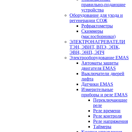
правильно-подающие
устройства
Оборудование для ухода и
регенерации СОЖ
Рефрактометры
Скиммеры
(маслосборники)
ЭЛЕКТРОНАГРЕВАТЕЛИ
ТЭН, ЭВНТ, ВПЭ, ЭПК,
ЭВН, ЭНП, ЭПЧ
Электрооборудование EMAS
Автоматы защиты
двигателя EMAS
Выключатели дверей
лифта
Датчики EMAS
Измерительные
приборы и реле EMAS
Переключающие
реле
Реле времени
Реле контроля
Реле напряжения
Таймеры
Кнопки управления