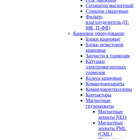
Сепаратор магнитный
Станции смазочные
Фильтр-
влагоотделитель (П-
МК, П-ФВ)
Крановое оборудование
Блоки крановые
Блоки резисторов
крановые
Запчасти к тормозам
Катушки
электромагнитных
тормозов
Колеса крановые
Командоаппараты
Командоконтроллеры
Контакторы
Магнитные
грузозахваты
Магнитные
захваты NEO
Магнитные
захваты PML
(CML)