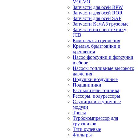
VOLVO
Запчасти для осей BPW
Запчасти для осей ROR
Запчасти для осей SAF
Запчасти КамАЗ грузовые
Запчасти на спецтехнику
JCB
Комплекты сцепления
Крылья, брызговики и
крепления
Насос-форсунки и форсунки
в сборе
Насосы топливные высокого
давления
Подушки воздушные
Подшипники
Распылители топлива
Рессоры, полурессоры
Ступицы и ступичные
модули
Тросы
Турбокомпрессор для
грузовиков
Тяги рулевые
Фильтры