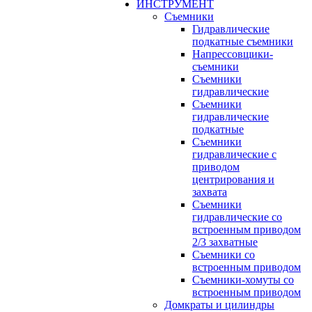
ИНСТРУМЕНТ
Съемники
Гидравлические
подкатные съемники
Напрессовщики-
съемники
Съемники
гидравлические
Съемники
гидравлические
подкатные
Съемники
гидравлические с
приводом
центрирования и
захвата
Съемники
гидравлические со
встроенным приводом
2/3 захватные
Съемники со
встроенным приводом
Съемники-хомуты со
встроенным приводом
Домкраты и цилиндры